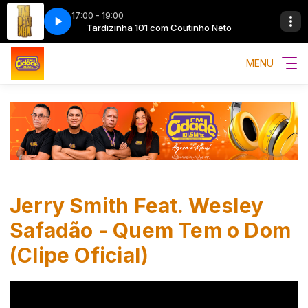
17:00 - 19:00
tinho Neto
Tardizinha 101 com Coutinho Neto
MENU
Jerry Smith Feat. Wesley
Safadão - Quem Tem o Dom
(Clipe Oficial)