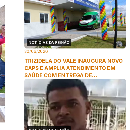
NOTÍCIAS DA REGIÃO
30/06/2026
TRIZIDELA DO VALE INAUGURA NOVO
CAPS E AMPLIA ATENDIMENTO EM
SAÚDE COM ENTREGA DE
ODONTOMÓVEL
NOTÍCIAS DA REGIÃO