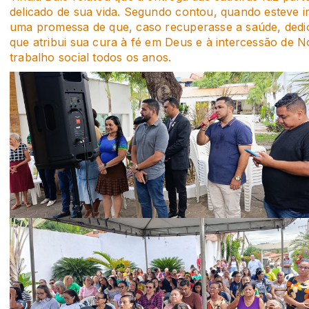
delicado de sua vida. Segundo contou, quando esteve i
uma promessa de que, caso recuperasse a saúde, dedica
que atribui sua cura à fé em Deus e à intercessão de
trabalho social todos os anos.