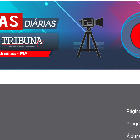
Página
Progr
Álbun