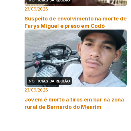
23/06/2026
Suspeito de envolvimento na morte de
Farys Miguel é preso em Codó
NOTÍCIAS DA REGIÃO
23/06/2026
Jovem é morto a tiros em bar na zona
rural de Bernardo do Mearim