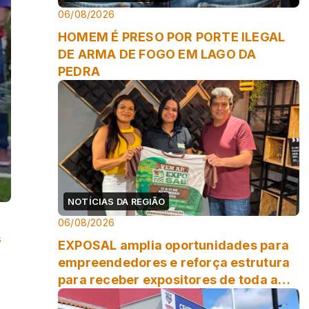
06/08/2026
HOMEM É PRESO POR PORTE ILEGAL
DE ARMA DE FOGO EM LAGO DA
PEDRA
NOTÍCIAS DA REGIÃO
06/08/2026
s
EXPOSAL amplia oportunidades para
empreendedores e reforça estrutura
para receber expositores de toda a
região.