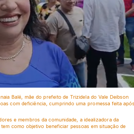
naia Balé, mãe do prefeito de Trizidela do Vale Deibson
ssoas com deficiência, cumprindo uma promessa feita apó
adores e membros da comunidade, a idealizadora da
e tem como objetivo beneficiar pessoas em situação de