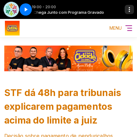
19:00 - 20:00
 Gravado
Chega Junto com Programa Gravado
MENU
STF dá 48h para tribunais
explicarem pagamentos
acima do limite a juiz
Decisão sobre pagamento de penduricalhos