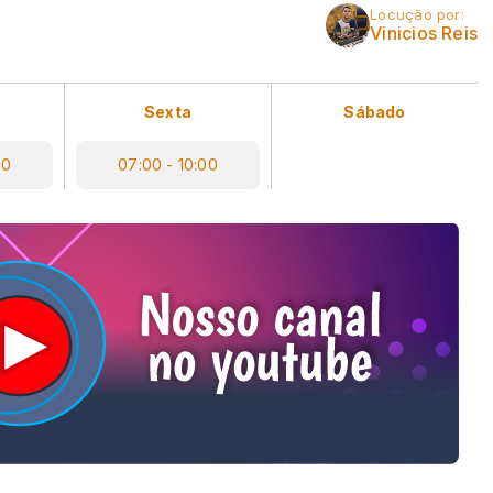
Locução por:
Vinicios Reis
Sexta
Sábado
00
07:00 - 10:00