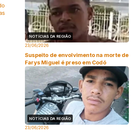
do
as
NOTÍCIAS DA REGIÃO
23/06/2026
Suspeito de envolvimento na morte de
Farys Miguel é preso em Codó
NOTÍCIAS DA REGIÃO
23/06/2026