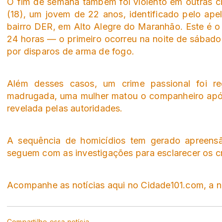
O fim de semana também foi violento em outras 
(18), um jovem de 22 anos, identificado pelo apel
bairro DER, em Alto Alegre do Maranhão. Este é 
24 horas — o primeiro ocorreu na noite de sábado
por disparos de arma de fogo.
Além desses casos, um crime passional foi re
madrugada, uma mulher matou o companheiro após 
revelada pelas autoridades.
A sequência de homicídios tem gerado apreensã
seguem com as investigações para esclarecer os cri
Acompanhe as notícias aqui no Cidade101.com, a no
Compartilhe essa notícia