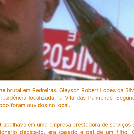
 brutal em Pedreiras. Gleyson Robert Lopes da Silv
residência localizada na Vila das Palmeiras. Segun
ogo foram ouvidos no local.
 trabalhava em uma empresa prestadora de serviços 
cionário dedicado, era casado e pai de um filho. 