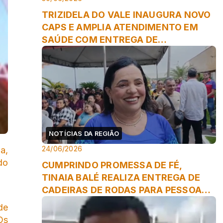
TRIZIDELA DO VALE INAUGURA NOVO
CAPS E AMPLIA ATENDIMENTO EM
SAÚDE COM ENTREGA DE
ODONTOMÓVEL
NOTÍCIAS DA REGIÃO
24/06/2026
a,
do
CUMPRINDO PROMESSA DE FÉ,
TINAIA BALÉ REALIZA ENTREGA DE
CADEIRAS DE RODAS PARA PESSOAS
COM DEFICIÊNCIA EM TRIZIDELA ...
de
Os