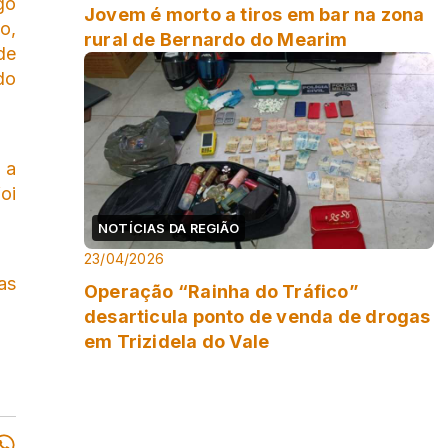
go
Jovem é morto a tiros em bar na zona
o,
rural de Bernardo do Mearim
de
do
 a
oi
NOTÍCIAS DA REGIÃO
23/04/2026
as
Operação “Rainha do Tráfico”
desarticula ponto de venda de drogas
em Trizidela do Vale