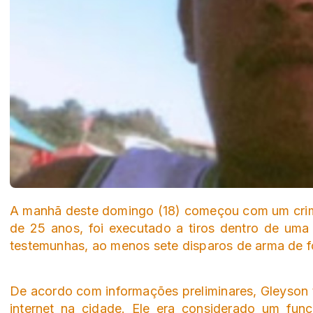
A manhã deste domingo (18) começou com um crime
de 25 anos, foi executado a tiros dentro de uma 
testemunhas, ao menos sete disparos de arma de f
De acordo com informações preliminares, Gleyson
internet na cidade. Ele era considerado um fun