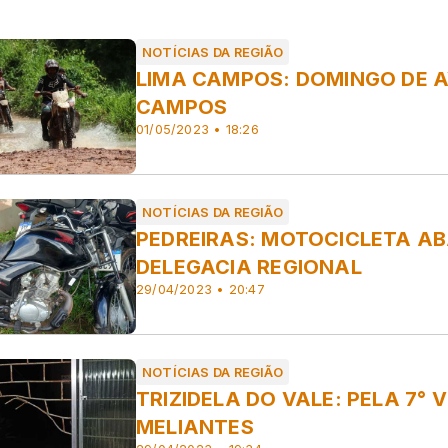
NOTÍCIAS DA REGIÃO
LIMA CAMPOS: DOMINGO DE 
CAMPOS
DE APLICATIVOS /INFORMAÇÕES SOBRE SMARTPHONES
ONTECE NO UNIVERSO DAS ESTRELAS DA MÚSICA DO P
01/05/2023 • 18:26
 MUNDO. COM INFORMAÇÕES EM TEMPO TEMPO REAL
NOTÍCIAS DA REGIÃO
PEDREIRAS: MOTOCICLETA AB
DELEGACIA REGIONAL
29/04/2023 • 20:47
NOTÍCIAS DA REGIÃO
TRIZIDELA DO VALE: PELA 7° 
MELIANTES