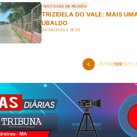
NOTÍCIAS DA REGIÃO
TRIZIDELA DO VALE: MAIS UM
UBALDO
24/04/2023 • 16:35
1
...
107
108
109
110
111
...